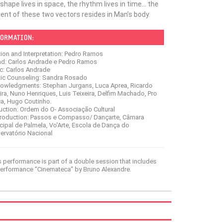
shape lives in space, the rhythm lives in time… the
ent of these two vectors resides in Man’s body.
ORMATION:
tion and Interpretation: Pedro Ramos
d: Carlos Andrade e Pedro Ramos
c: Carlos Andrade
stic Counseling: Sandra Rosado
owledgments: Stephan Jurgans, Luca Aprea, Ricardo
ira, Nuno Henriques, Luis Teixeira, Delfim Machado, Pro
a, Hugo Coutinho.
uction: Ordem do O- Associação Cultural
roduction: Passos e Compasso/ Dançarte, Câmara
cipal de Palmela, Vo’Arte, Escola de Dança do
ervatório Nacional
s performance is part of a double session that includes
performance “Cinemateca” by Bruno Alexandre.