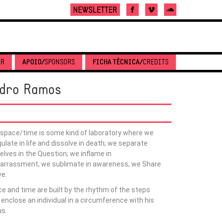
AR
APOIO/
SPONSORS
FICHA TÉCNICA/
CREDITS
edro Ramos
space/time is some kind of laboratory where we
ulate in life and dissolve in death; we separate
elves in the Question; we inflame in
rrassment, we sublimate in awareness; we Share
ve.
e and time are built by the rhythm of the steps
 enclose an individual in a circumference with his
us.