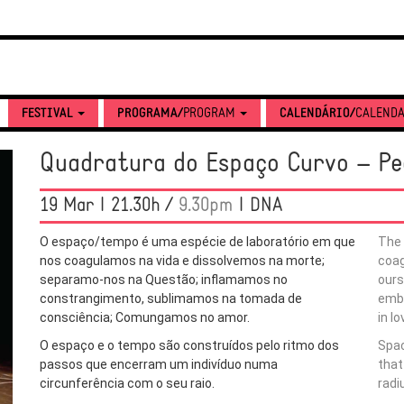
FESTIVAL
PROGRAMA/
PROGRAM
CALENDÁRIO/
CALEND
Quadratura do Espaço Curvo – P
19 Mar | 21.30h /
9.30pm
| DNA
O espaço/tempo é uma espécie de laboratório em que
The 
nos coagulamos na vida e dissolvemos na morte;
coag
separamo-nos na Questão; inflamamos no
ours
constrangimento, sublimamos na tomada de
emba
consciência; Comungamos no amor.
in lo
O espaço e o tempo são construídos pelo ritmo dos
Spac
passos que encerram um indivíduo numa
that
circunferência com o seu raio.
radi