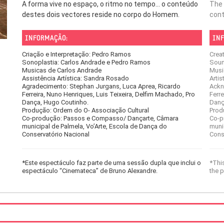
A forma vive no espaço, o ritmo no tempo… o conteúdo
The 
destes dois vectores reside no corpo do Homem.
cont
INFORMAÇÃO:
INF
Criação e Interpretação: Pedro Ramos
Crea
Sonoplastia: Carlos Andrade e Pedro Ramos
Soun
Musicas de Carlos Andrade
Musi
Assistência Artística: Sandra Rosado
Arti
Agradecimento: Stephan Jurgans, Luca Aprea, Ricardo
Ackn
Ferreira, Nuno Henriques, Luis Teixeira, Delfim Machado, Pro
Ferre
Dança, Hugo Coutinho.
Danç
Produção: Ordem do O- Associação Cultural
Prod
Co-produção: Passos e Compasso/ Dançarte, Câmara
Co-p
municipal de Palmela, Vo’Arte, Escola de Dança do
muni
Conservatório Nacional
Cons
*Este espectáculo faz parte de uma sessão dupla que inclui o
*Thi
espectáculo “Cinemateca” de Bruno Alexandre.
the 