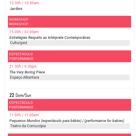
10.30h / 10.30am
Jardins
WORKSHOP
WORKSHOP
15.00h / 03.00pm
Estratégias Respeito ao Intérprete Contemporâneo
Culturgest
ESPECTÁCULO
PERFORMANCE
21.30h / 9.30pm
The Very Boring Piece
Espaço Alkantara
22
Dom/Sun
ESPECTÁCULO
PERFORMANCE
11.00h / 11.00am
Pequenos Mundos (espectáculo para bébés) / (performance for babies)
Teatro da Cornucópia