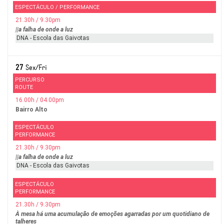
ESPECTÁCULO / PERFORMANCE
21.30h / 9.30pm
||a falha de onde a luz
DNA - Escola das Gaivotas
27
Sex/Fri
PERCURSO
ROUTE
16.00h / 04.00pm
Bairro Alto
ESPECTÁCULO
PERFORMANCE
21.30h / 9.30pm
||a falha de onde a luz
DNA - Escola das Gaivotas
ESPECTÁCULO
PERFORMANCE
21.30h / 9.30pm
À mesa há uma acumulação de emoções agarradas por um quotidiano de
talheres