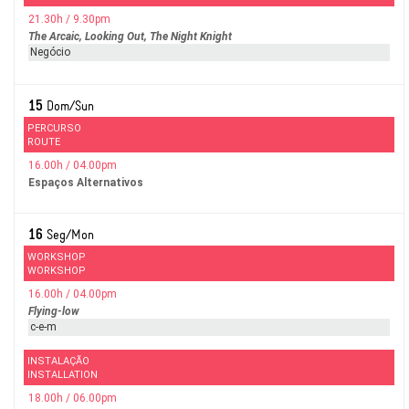
21.30h / 9.30pm
The Arcaic, Looking Out, The Night Knight
Negócio
15
Dom/Sun
PERCURSO
ROUTE
16.00h / 04.00pm
Espaços Alternativos
16
Seg/Mon
WORKSHOP
WORKSHOP
16.00h / 04.00pm
Flying-low
c-e-m
INSTALAÇÃO
INSTALLATION
18.00h / 06.00pm