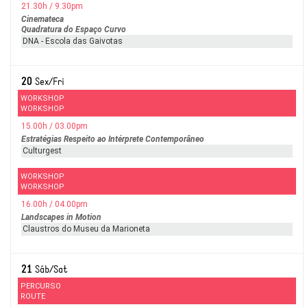
21.30h / 9.30pm
Cinemateca
Quadratura do Espaço Curvo
DNA - Escola das Gaivotas
20
Sex/Fri
WORKSHOP
WORKSHOP
15.00h / 03.00pm
Estratégias Respeito ao Intérprete Contemporâneo
Culturgest
WORKSHOP
WORKSHOP
16.00h / 04.00pm
Landscapes in Motion
Claustros do Museu da Marioneta
21
Sáb/Sat
PERCURSO
ROUTE