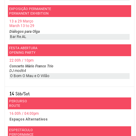
EXPOSIÇÃO PERMANENTE
PERMANENT EXHIBITION
13 a 29 Março
March 13 to 29
Diálogos para Olga
Bar Re.AL
FESTA ABERTURA
OPENING PARTY
22.00h / 10pm
Concerto Mário Franco Trio
DJ mod64
O Bom O Mau e O Vilão
14
Sáb/Sat
PERCURSO
ROUTE
16.00h / 04.00pm
Espaços Alternativos
ESPECTÁCULO
PERFORMANCE