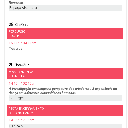
Romance
Espaço Alkantara
28
Sáb/Sat
PERCURSO
ROUTE
16.00h / 04.00pm
Teatros
29
Dom/Sun
MESA REDONDA
ROUND TABLE
14.15h / 02.15pm
A investigação em dança na perspetiva dos criadores / A experiência da
dança em diferentes comunidades humanas
Culturgest
FESTA ENCERRAMENTO
CLOSING PARTY
19.30h / 7.30pm
Bar Re.AL