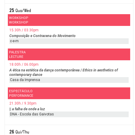
25
Qua/Wed
WORKSHOP
WORKSHOP
15.30h / 03.30pm
Composição e Contracena do Movimento
c-e-m
PALESTRA
LECTURE
18.00h / 06.00pm
A ética na estética da dança contemporânea
/
Ethics in aesthetics of
contemporary dance
Casa da Imprensa
ESPECTÁCULO
PERFORMANCE
21.30h / 9.30pm
||
a falha de onde a luz
DNA - Escola das Gaivotas
26
Qui/Thu