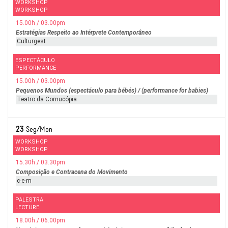
WORKSHOP
WORKSHOP
15.00h / 03.00pm
Estratégias Respeito ao Intérprete Contemporâneo
Culturgest
ESPECTÁCULO
PERFORMANCE
15.00h / 03.00pm
Pequenos Mundos (espectáculo para bébés) / (performance for babies)
Teatro da Cornucópia
23
Seg/Mon
WORKSHOP
WORKSHOP
15.30h / 03.30pm
Composição e Contracena do Movimento
c-e-m
PALESTRA
LECTURE
18.00h / 06.00pm