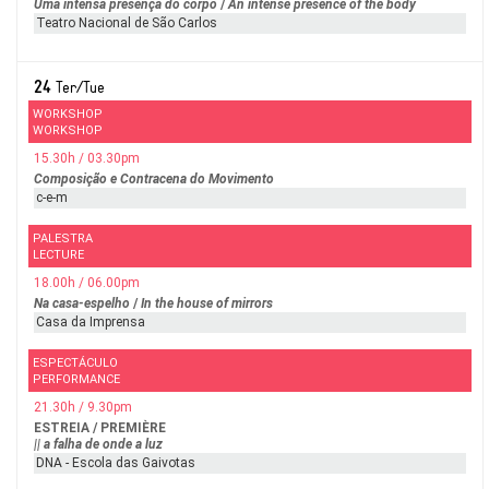
Uma intensa presença do corpo
/
An intense presence of the body
Teatro Nacional de São Carlos
24
Ter/Tue
WORKSHOP
WORKSHOP
15.30h / 03.30pm
Composição e Contracena do Movimento
c-e-m
PALESTRA
LECTURE
18.00h / 06.00pm
Na casa-espelho
/
In the house of mirrors
Casa da Imprensa
ESPECTÁCULO
PERFORMANCE
21.30h / 9.30pm
ESTREIA / PREMIÈRE
|| a falha de onde a luz
DNA - Escola das Gaivotas