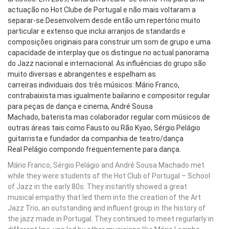
actuação no Hot Clube de Portugal e não mais voltaram a
separar-se.Desenvolvem desde então um repertório muito
particular e extenso que inclui arranjos de standards e
composições originais para construir um som de grupo e uma
capacidade de interplay que os distingue no actual panorama
do Jazz nacional e internacional. As influências do grupo são
muito diversas e abrangentes e espelham as
carreiras individuais dos três músicos: Mário Franco,
contrabaixista mas igualmente bailarino e compositor regular
para peças de dança e cinema, André Sousa
Machado, baterista mas colaborador regular com músicos de
outras áreas tais como Fausto ou Rão Kyao, Sérgio Pelágio
guitarrista e fundador da companhia de teatro/dança
Real Pelágio compondo frequentemente para dança.
Mário Franco, Sérgio Pelágio and André Sousa Machado met
while they were students of the Hot Club of Portugal – School
of Jazz in the early 80s. They instantly showed a great
musical empathy that led them into the creation of the Art
Jazz Trio, an outstanding and influent group in the history of
the jazz made in Portugal. They continued to meet regurlarly in