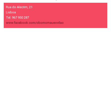
Rua do Alecrim, 21
Lisboa
Tel. 967 950 287
www.facebook.com/obomomaueovilao