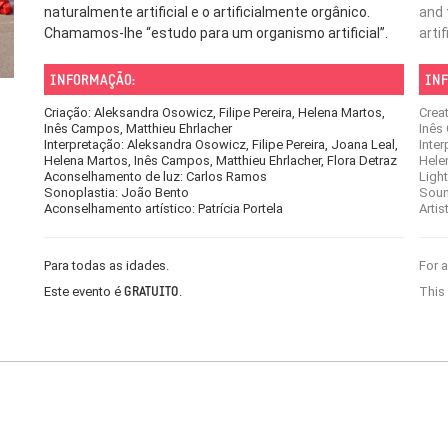
naturalmente artificial e o artificialmente orgânico.
and t
Chamamos-lhe “estudo para um organismo artificial”.
arti
INFORMAÇÃO:
INF
Criação: Aleksandra Osowicz, Filipe Pereira, Helena Martos,
Creat
Inês Campos, Matthieu Ehrlacher
Inês
Interpretação: Aleksandra Osowicz, Filipe Pereira, Joana Leal,
Inter
Helena Martos, Inês Campos, Matthieu Ehrlacher, Flora Detraz
Hele
Aconselhamento de luz: Carlos Ramos
Ligh
Sonoplastia: João Bento
Soun
Aconselhamento artístico: Patrícia Portela
Artis
Para todas as idades.
For a
Este evento é
.
This
GRATUITO