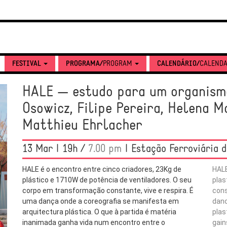
FESTIVAL
PROGRAMA/
PROGRAM
CALENDÁRIO/
CALEND
HALE — estudo para um organismo
Osowicz, Filipe Pereira, Helena M
Matthieu Ehrlacher
13 Mar | 19h /
7.00 pm
| Estação Ferroviária 
HALE é o encontro entre cinco criadores, 23Kg de
HALE
plástico e 1710W de potência de ventiladores. O seu
plas
corpo em transformação constante, vive e respira. É
cons
uma dança onde a coreografia se manifesta em
danc
arquitectura plástica. O que à partida é matéria
plas
inanimada ganha vida num encontro entre o
gain