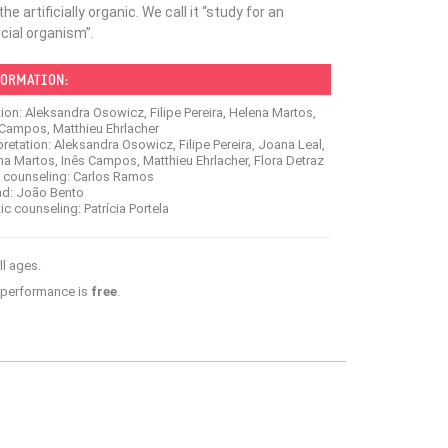
he artificially organic. We call it “study for an
ficial organism”.
ORMATION:
ion: Aleksandra Osowicz, Filipe Pereira, Helena Martos,
 Campos, Matthieu Ehrlacher
pretation: Aleksandra Osowicz, Filipe Pereira, Joana Leal,
na Martos, Inês Campos, Matthieu Ehrlacher, Flora Detraz
t counseling: Carlos Ramos
d: João Bento
tic counseling: Patrícia Portela
ll ages.
 performance is
free
.