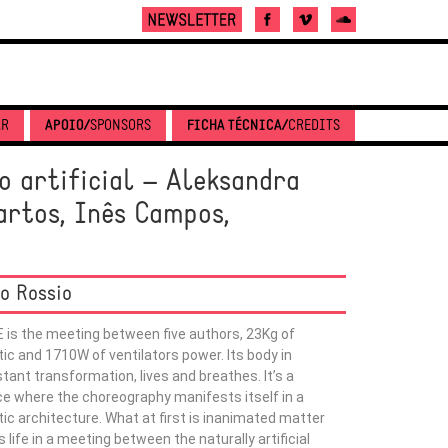
AR
APOIO/
SPONSORS
FICHA TÉCNICA/
CREDITS
 artificial – Aleksandra
artos, Inês Campos,
do Rossio
 is the meeting between five authors, 23Kg of
tic and 1710W of ventilators power. Its body in
tant transformation, lives and breathes. It’s a
e where the choreography manifests itself in a
tic architecture. What at first is inanimated matter
s life in a meeting between the naturally artificial