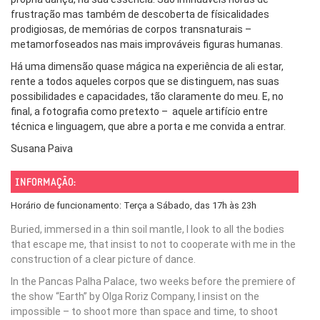
frustração mas também de descoberta de físicalidades
prodigiosas, de memórias de corpos transnaturais –
metamorfoseados nas mais improváveis figuras humanas.
Há uma dimensão quase mágica na experiência de ali estar,
rente a todos aqueles corpos que se distinguem, nas suas
possibilidades e capacidades, tão claramente do meu. E, no
final, a fotografia como pretexto – aquele artifício entre
técnica e linguagem, que abre a porta e me convida a entrar.
Susana Paiva
INFORMAÇÃO:
Horário de funcionamento: Terça a Sábado, das 17h às 23h
Buried, immersed in a thin soil mantle, I look to all the bodies
that escape me, that insist to not to cooperate with me in the
construction of a clear picture of dance.
In the Pancas Palha Palace, two weeks before the premiere of
the show “Earth” by Olga Roriz Company, I insist on the
impossible – to shoot more than space and time, to shoot