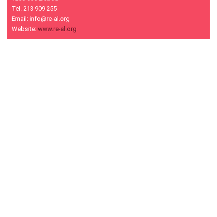
Tel. 213 909 255
Email: info@re-al.org
Website:
www.re-al.org