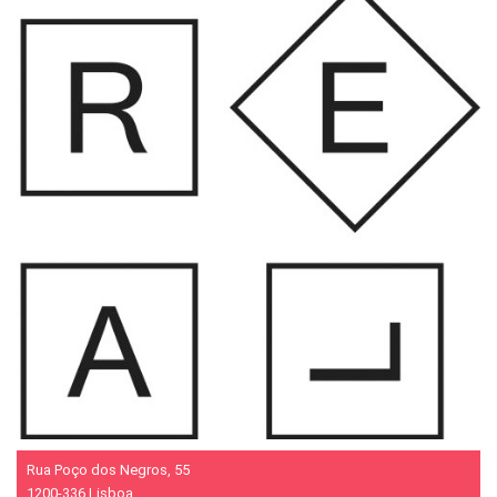
Rua Poço dos Negros, 55
1200-336 Lisboa