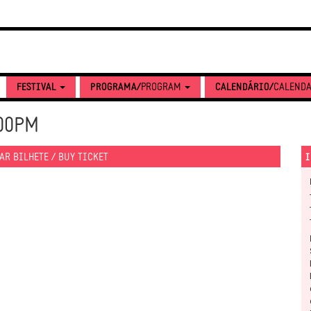
FESTIVAL
PROGRAMA/
PROGRAM
CALENDÁRIO/
CALEND
:00PM
R BILHETE / BUY TICKET
I