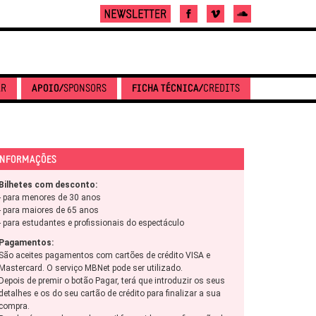
AR
APOIO/
SPONSORS
FICHA TÉCNICA/
CREDITS
NFORMAÇÕES
Bilhetes com desconto:
- para menores de 30 anos
- para maiores de 65 anos
- para estudantes e profissionais do espectáculo
Pagamentos:
São aceites pagamentos com cartões de crédito VISA e
Mastercard. O serviço MBNet pode ser utilizado.
Depois de premir o botão Pagar, terá que introduzir os seus
detalhes e os do seu cartão de crédito para finalizar a sua
compra.