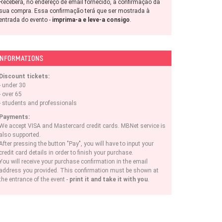
Receberá, no endereço de email fornecido, a confirmação da
sua compra. Essa confirmação terá que ser mostrada à
entrada do evento -
imprima-a e leve-a consigo
.
NFORMATIONS
Discount tickets:
- under 30
- over 65
- students and professionals
Payments:
We accept VISA and Mastercard credit cards. MBNet service is
also supported.
After pressing the button "Pay", you will have to input your
credit card details in order to finish your purchase.
You will receive your purchase confirmation in the email
address you provided. This confirmation must be shown at
the entrance of the event -
print it and take it with you
.