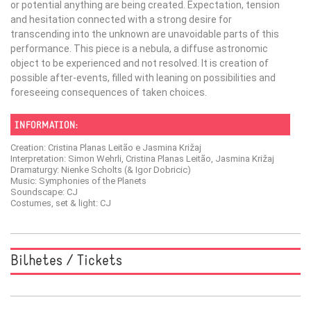
or potential anything are being created. Expectation, tension
and hesitation connected with a strong desire for
transcending into the unknown are unavoidable parts of this
performance. This piece is a nebula, a diffuse astronomic
object to be experienced and not resolved. It is creation of
possible after-events, filled with leaning on possibilities and
foreseeing consequences of taken choices.
INFORMATION:
Creation: Cristina Planas Leitão e Jasmina Križaj
Interpretation: Simon Wehrli, Cristina Planas Leitão, Jasmina Križaj
Dramaturgy: Nienke Scholts (& Igor Dobricic)
Music: Symphonies of the Planets
Soundscape: CJ
Costumes, set & light: CJ
Bilhetes / Tickets