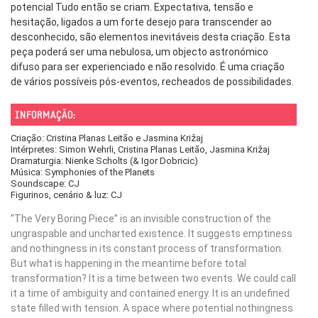
potencial Tudo então se criam. Expectativa, tensão e
hesitação, ligados a um forte desejo para transcender ao
desconhecido, são elementos inevitáveis desta criação. Esta
peça poderá ser uma nebulosa, um objecto astronómico
difuso para ser experienciado e não resolvido. É uma criação
de vários possíveis pós-eventos, recheados de possibilidades.
INFORMAÇÃO:
Criação: Cristina Planas Leitão e Jasmina Križaj
Intérpretes: Simon Wehrli, Cristina Planas Leitão, Jasmina Križaj
Dramaturgia: Nienke Scholts (& Igor Dobricic)
Música: Symphonies of the Planets
Soundscape: CJ
Figurinos, cenário & luz: CJ
“The Very Boring Piece” is an invisible construction of the
ungraspable and uncharted existence. It suggests emptiness
and nothingness in its constant process of transformation.
But what is happening in the meantime before total
transformation? It is a time between two events. We could call
it a time of ambiguity and contained energy. It is an undefined
state filled with tension. A space where potential nothingness